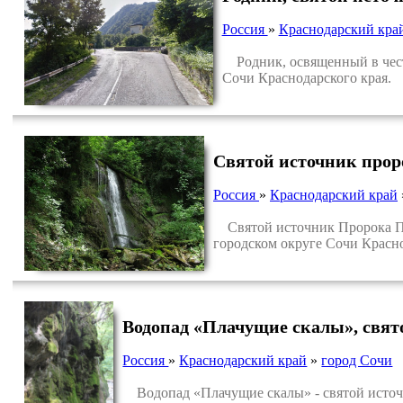
Россия
»
Краснодарский кра
Родник, освященный в честь
Сочи Краснодарского края.
Святой источник прор
Россия
»
Краснодарский край
Святой источник Пророка Пре
городском округе Сочи Красно
Водопад «Плачущие скалы», свято
Россия
»
Краснодарский край
»
город Сочи
Водопад «Плачущие скалы» - святой источн