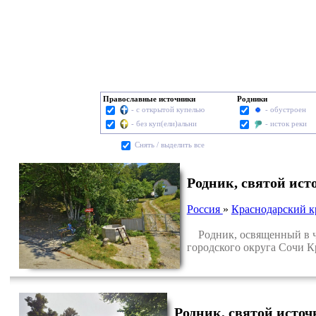
Православные источники
Родники
- с открытой купелью
- обустроен
- без куп(ели)альни
- исток реки
Cнять / выделить все
Родник, святой ис
Россия
»
Краснодарский к
Родник, освященный в че
городского округа Сочи К
Родник, святой исто