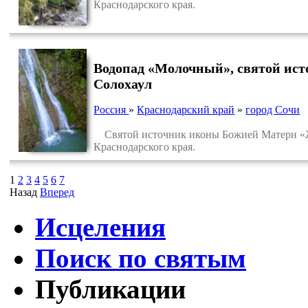
Краснодарского края.
Водопад «Молочный», святой ис
Солохаул
Россия
»
Краснодарский край
»
город Сочи
Святой источник иконы Божией Матери «Жи
Краснодарского края.
1
2
3
4
5
6
7
Назад
Вперед
Исцеления
Поиск по святым
Публикации