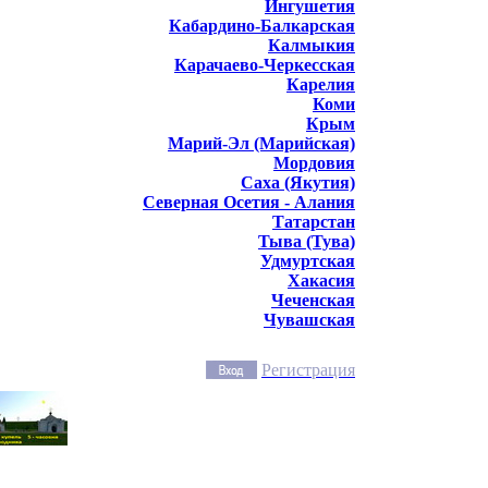
Ингушетия
Кабардино-Балкарская
Калмыкия
Карачаево-Черкесская
Карелия
Коми
Крым
Марий-Эл (Марийская)
Мордовия
Саха (Якутия)
Северная Осетия - Алания
Татарстан
Тыва (Тува)
Удмуртская
Хакасия
Чеченская
Чувашская
Регистрация