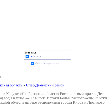
Водоёмы
- река
Cнять / выделить все
а
жская область
»
Спас-Деменский район
 в Калужской и Брянской областях России, левый приток Десны
ход воды в устье — 22 м³/сек. Истоки Болвы расположены на ю
жской области на реке расположены города Киров и Людиново.