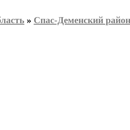
бласть
»
Спас-Деменский райо