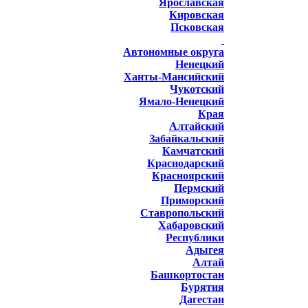
Ярославская
Кировская
Псковская
Автономные округа
Ненецкий
Ханты-Мансийский
Чукотский
Ямало-Ненецкий
Края
Алтайский
Забайкальский
Камчатский
Краснодарский
Красноярский
Пермский
Приморский
Ставропольский
Хабаровский
Республики
Адыгея
Алтай
Башкортостан
Бурятия
Дагестан