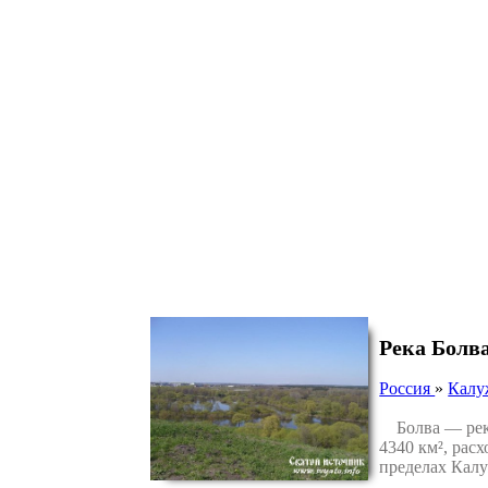
Река Болв
Россия
»
Калу
Болва — река
4340 км², рас
пределах Калу