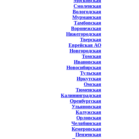
Московская
Смоленская
Вологодская
Мурманская
Тамбовская
Воронежская
Нижегородская
Тверская
Еврейская АО
Новгородская
Томская
Ивановская
Новосибирская
Тульская
Иркутская
Омская
Тюменская
Калининградская
Оренбургская
Ульяновская
Калужская
Орловская
Челябинская
Кемеровская
Пензенская