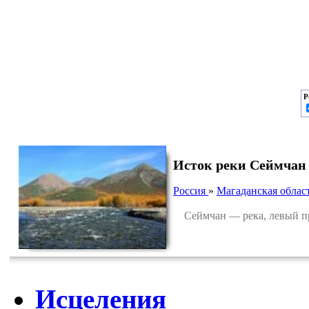
Р
Исток реки Сеймчан
Россия
»
Магаданская облас
Сеймчан — река, левый при
Исцеления