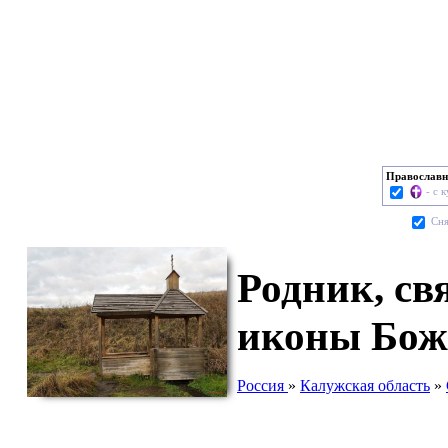
Православн
- с 
Cня
Родник, св
иконы Бож
Россия
»
Калужская область
»