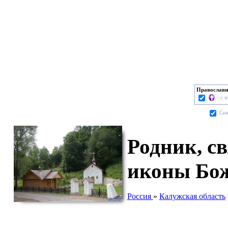
Православн
- с 
Cня
Родник, с
иконы Бож
Россия
»
Калужская область