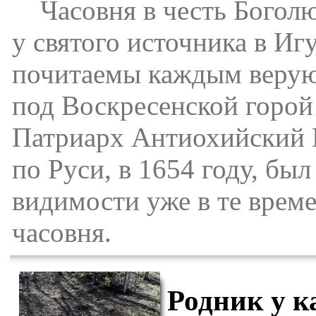
Часовня в честь Боголю
у святого источника в Иг
почитаемы каждым верую
под Воскресенской горой 
Патриарх Антиохийский М
по Руси, в 1654 году, был
видимости уже в те време
часовня.
Родник у к