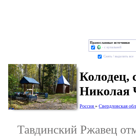
Православные источники
- с купальней
Cнять / выделить все
Колодец, 
Николая Ч
Россия
»
Свердловская обл
Тавдинский Ржавец отме