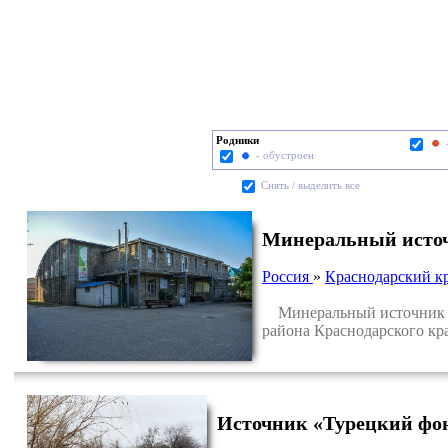
Родники
- обустроен
Cнять / выделить все
Минеральный источ
Россия
»
Краснодарский к
Минеральный источник (с
района Краснодарского кра
Источник «Турецкий фо