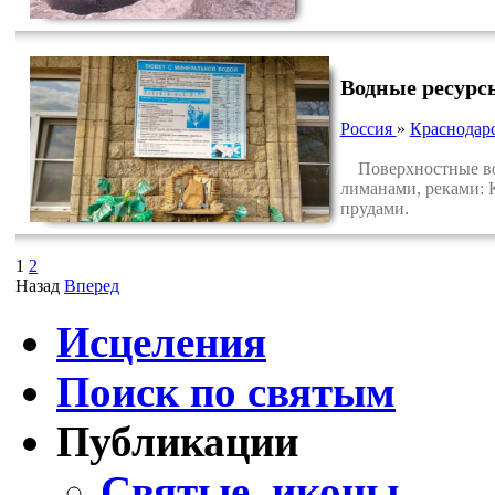
Водные ресурс
Россия
»
Краснодар
Поверхностные вод
лиманами, реками: 
прудами.
1
2
Назад
Вперед
Исцеления
Поиск по святым
Публикации
Святые, иконы