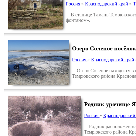
Россия
»
Краснодарский край
»
Т
В станице Тамань Темрюкского 
фонтаном».
Озеро Соленое посёлок
Россия
»
Краснодарский край
Озеро Соленое находится в ю
Темрюкского района Краснода
Родник урочище Я
Россия
»
Краснодарский
Родник расположен на б
Темрюкского района Кра