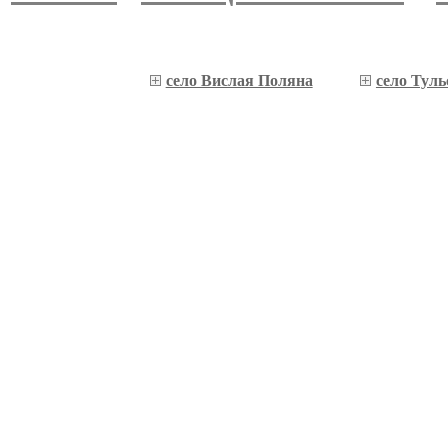
село Вислая Поляна
село Туль