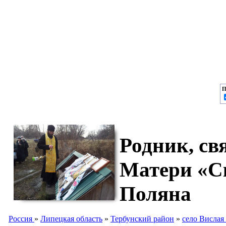
П
Родник, св
Матери «С
Поляна
Россия
»
Липецкая область
»
Тербунский район
»
село Вислая