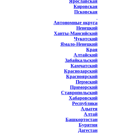
Ярославская
Кировская
Псковская
Автономные округа
Ненецкий
Ханты-Мансийский
Чукотский
Ямало-Ненецкий
Края
Алтайский
Забайкальский
Камчатский
Краснодарский
Красноярский
Пермский
Приморский
Ставропольский
Хабаровский
Республики
Адыгея
Алтай
Башкортостан
Бурятия
Дагестан