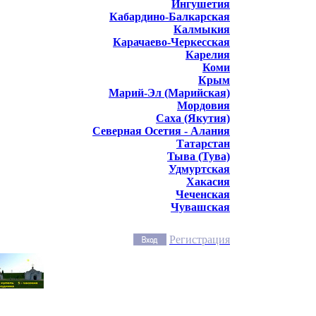
Ингушетия
Кабардино-Балкарская
Калмыкия
Карачаево-Черкесская
Карелия
Коми
Крым
Марий-Эл (Марийская)
Мордовия
Саха (Якутия)
Северная Осетия - Алания
Татарстан
Тыва (Тува)
Удмуртская
Хакасия
Чеченская
Чувашская
Регистрация