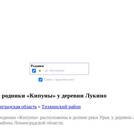
Родники
- не обустроен
Cнять / выделить все
 родники «Кипуны» у деревни Лукино
нградская область
»
Тихвинский район
дники «Кипуны» расположены в долине реки Урья, у деревни Л
айона Ленинградской области.