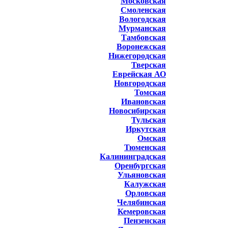
Московская
Смоленская
Вологодская
Мурманская
Тамбовская
Воронежская
Нижегородская
Тверская
Еврейская АО
Новгородская
Томская
Ивановская
Новосибирская
Тульская
Иркутская
Омская
Тюменская
Калининградская
Оренбургская
Ульяновская
Калужская
Орловская
Челябинская
Кемеровская
Пензенская