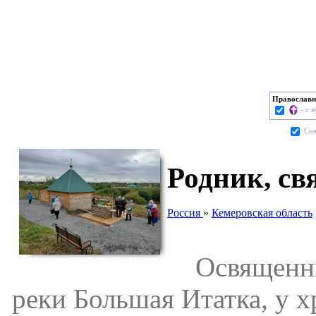
Православн
- с 
Cня
Родник, св
Россия
»
Кемеровская область
Освященный
реки Большая Итатка, у 