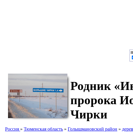
П
Родник «Ив
пророка И
Чирки
Россия
»
Тюменская область
»
Голышмановский район
»
дере