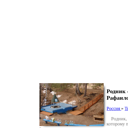
Родник 
Рафаил
Россия
»
Т
Родник, о
которому 