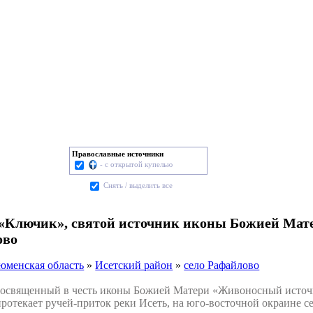
Православные источники
- с открытой купелью
Cнять / выделить все
«Ключик», святой источник иконы Божией Мат
ово
юменская область
»
Исетский район
»
село Рафайлово
священный в честь иконы Божией Матери «Живоносный источни
протекает ручей-приток реки Исеть, на юго-восточной окраине 