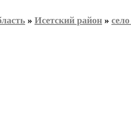
бласть
»
Исетский район
»
село