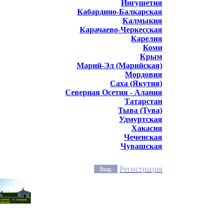
Ингушетия
Кабардино-Балкарская
Калмыкия
Карачаево-Черкесская
Карелия
Коми
Крым
Марий-Эл (Марийская)
Мордовия
Саха (Якутия)
Северная Осетия - Алания
Татарстан
Тыва (Тува)
Удмуртская
Хакасия
Чеченская
Чувашская
Регистрация