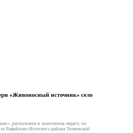
ери «Живоносный источник» село
к», расположен в залесенном овраге, по
села Рафайлово Исетского района Тюменской