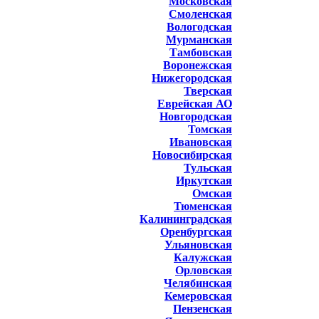
Московская
Смоленская
Вологодская
Мурманская
Тамбовская
Воронежская
Нижегородская
Тверская
Еврейская АО
Новгородская
Томская
Ивановская
Новосибирская
Тульская
Иркутская
Омская
Тюменская
Калининградская
Оренбургская
Ульяновская
Калужская
Орловская
Челябинская
Кемеровская
Пензенская