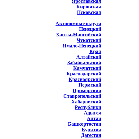
Ярославская
Кировская
Псковская
Автономные округа
Ненецкий
Ханты-Мансийский
Чукотский
Ямало-Ненецкий
Края
Алтайский
Забайкальский
Камчатский
Краснодарский
Красноярский
Пермский
Приморский
Ставропольский
Хабаровский
Республики
Адыгея
Алтай
Башкортостан
Бурятия
Дагестан