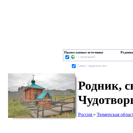
Православные источники
Родник
- с купальней
Cнять / выделить все
Родник, с
Чудотвор
Россия
»
Тюменская облас