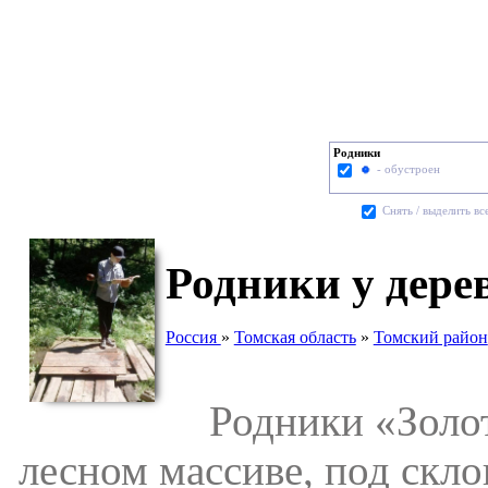
Родники
- обустроен
Cнять / выделить вс
Родники у дер
Россия
»
Томская область
»
Томский район
Родники «Золот
лесном массиве, под скл