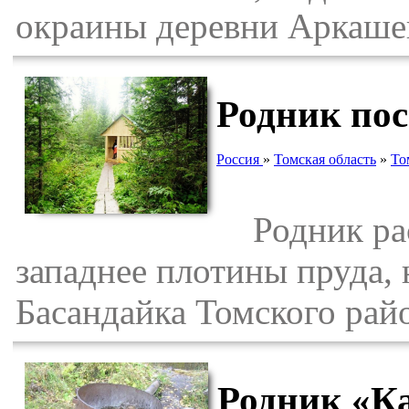
окраины деревни Аркашев
Родник по
Россия
»
Томская область
»
То
Родник расп
западнее плотины пруда, 
Басандайка Томского рай
Родник «К