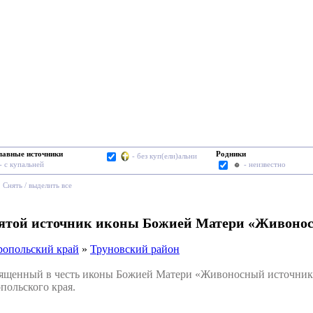
лавные источники
Родники
- без куп(ели)альни
- с купальней
- неизвестно
Cнять / выделить все
вятой источник иконы Божией Матери «Живонос
ропольский край
»
Труновский район
щенный в честь иконы Божией Матери «Живоносный источник»,
польского края.