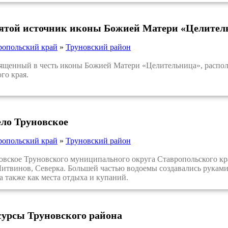
вятой источник иконы Божией Матери «Целител
ропольский край
»
Труновский район
щенный в честь иконы Божией Матери «Целительница», располо
го края.
ело Труновское
ропольский край
»
Труновский район
ское Труновского муниципального округа Ставропольского края
итвинов, Северка. Большей частью водоемы создавались руками
 а также как места отдыха и купаний.
сурсы Труновского района