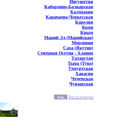
Ингушетия
Кабардино-Балкарская
Калмыкия
Карачаево-Черкесская
Карелия
Коми
Крым
Марий-Эл (Марийская)
Мордовия
Саха (Якутия)
Северная Осетия - Алания
Татарстан
Тыва (Тува)
Удмуртская
Хакасия
Чеченская
Чувашская
Регистрация