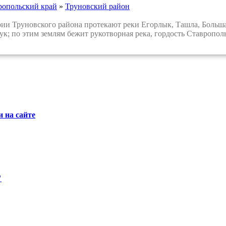
ропольский край
»
Труновский район
и Труновского района протекают реки Егорлык, Ташла, Большая
лук; по этим землям бежит рукотворная река, гордость Ставропо
 на сайте
"