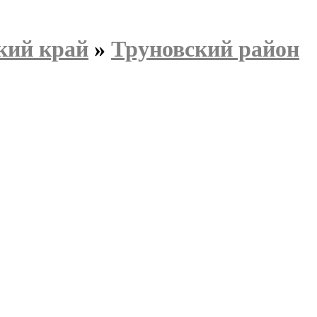
кий край
»
Труновский район