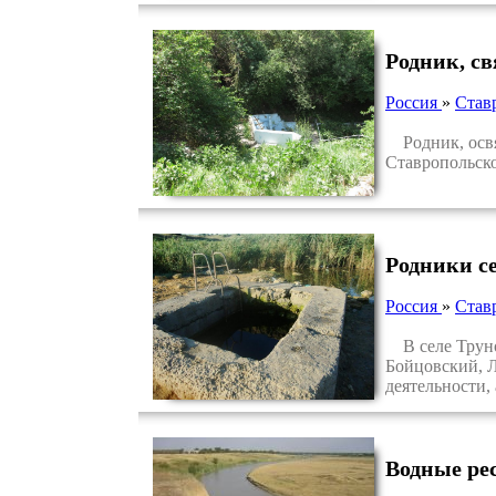
Родник, с
Россия
»
Став
Родник, освя
Ставропольско
Родники с
Россия
»
Став
В селе Трунов
Бойцовский, Л
деятельности,
Водные ре