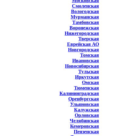
Московская
Смоленская
Вологодская
Мурманская
Тамбовская
Воронежская
Нижегородская
Тверская
Еврейская АО
Новгородская
Томская
Ивановская
Новосибирская
Тульская
Иркутская
Омская
Тюменская
Калининградская
Оренбургская
Ульяновская
Калужская
Орловская
Челябинская
Кемеровская
Пензенская