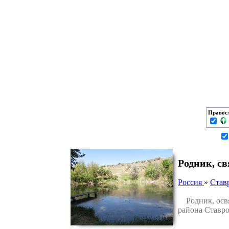
Правос
Родник, с
Россия
»
Став
Родник, освя
района Ставро