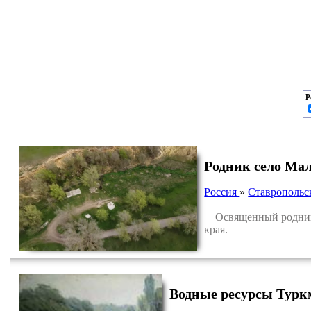
Р
Родник село Ма
Россия
»
Ставропольс
Освященный родник р
края.
Водные ресурсы Турк