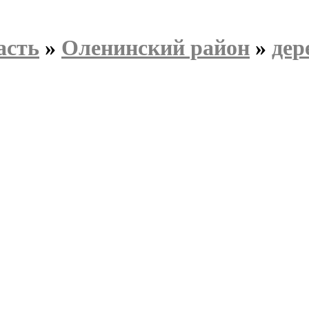
асть
»
Оленинский район
»
дер