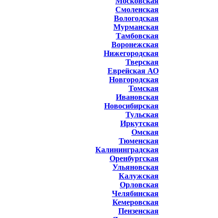
Московская
Смоленская
Вологодская
Мурманская
Тамбовская
Воронежская
Нижегородская
Тверская
Еврейская АО
Новгородская
Томская
Ивановская
Новосибирская
Тульская
Иркутская
Омская
Тюменская
Калининградская
Оренбургская
Ульяновская
Калужская
Орловская
Челябинская
Кемеровская
Пензенская