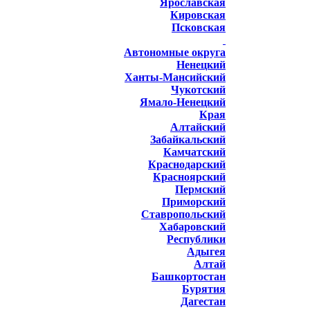
Ярославская
Кировская
Псковская
Автономные округа
Ненецкий
Ханты-Мансийский
Чукотский
Ямало-Ненецкий
Края
Алтайский
Забайкальский
Камчатский
Краснодарский
Красноярский
Пермский
Приморский
Ставропольский
Хабаровский
Республики
Адыгея
Алтай
Башкортостан
Бурятия
Дагестан