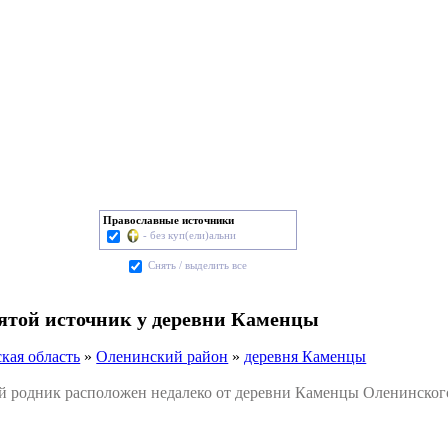
Православные источники
- без куп(ели)альни
Cнять / выделить все
вятой источник у деревни Каменцы
кая область
»
Оленинский район
»
деревня Каменцы
одник расположен недалеко от деревни Каменцы Оленинского 