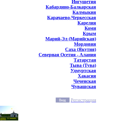
Ингушетия
Кабардино-Балкарская
Калмыкия
Карачаево-Черкесская
Карелия
Коми
Крым
Марий-Эл (Марийская)
Мордовия
Саха (Якутия)
Северная Осетия - Алания
Татарстан
Тыва (Тува)
Удмуртская
Хакасия
Чеченская
Чувашская
Регистрация