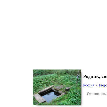
Родник, с
Россия
»
Тверс
Освященный р