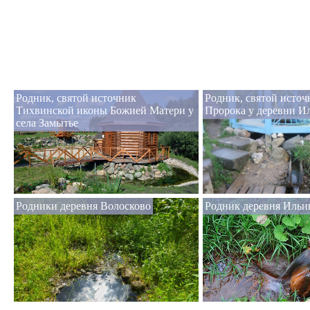
Родник, святой источник
Родник, святой исто
Тихвинской иконы Божией Матери у
Пророка у деревни И
села Замытье
Родники деревня Волосково
Родник деревня Ильи