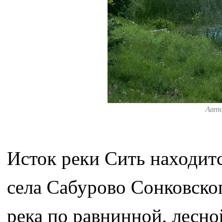
Авт
Исток реки Сить находитс
села Сабурово Сонковског
река по равнинной, лесно