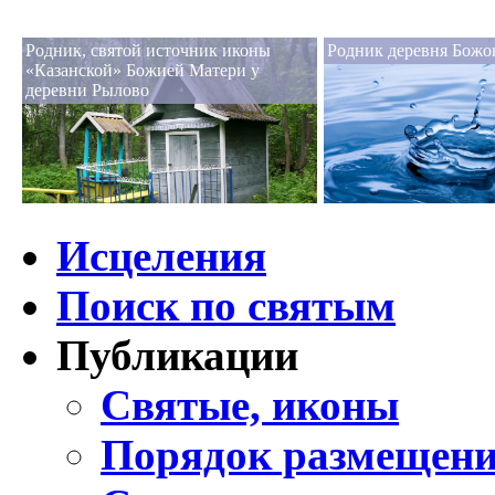
Родник, святой источник иконы
Родник деревня Божо
«Казанской» Божией Матери у
деревни Рылово
Исцеления
Поиск по святым
Публикации
Святые, иконы
Порядок размещени