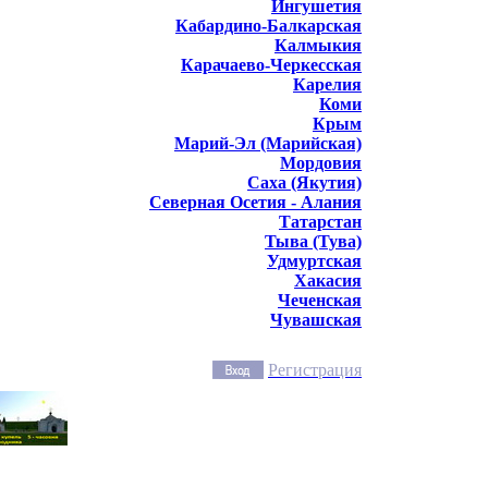
Ингушетия
Кабардино-Балкарская
Калмыкия
Карачаево-Черкесская
Карелия
Коми
Крым
Марий-Эл (Марийская)
Мордовия
Саха (Якутия)
Северная Осетия - Алания
Татарстан
Тыва (Тува)
Удмуртская
Хакасия
Чеченская
Чувашская
Регистрация