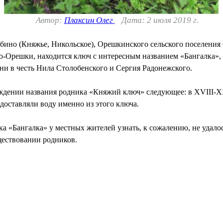
Автор:
Плаксин Олег
Дата: 2 июля 2019 г.
абино (Княжье, Никольское), Орешкинского сельского поселения
о-Орешки, находится ключ с интересным названием «Бангалка»,
ни в честь Нила Столобенского и Сергия Радонежского.
ждении названия родника «Княжий ключ» следующее: в XVIII-XI
доставляли воду именно из этого ключа.
а «Бангалка» у местных жителей узнать, к сожалению, не удало
ществовании родников.