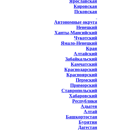
Ярославская
Кировская
Псковская
Автономные округа
Ненецкий
Ханты-Мансийский
Чукотский
Ямало-Ненецкий
Края
Алтайский
Забайкальский
Камчатский
Краснодарский
Красноярский
Пермский
Приморский
Ставропольский
Хабаровский
Республики
Адыгея
Алтай
Башкортостан
Бурятия
Дагестан