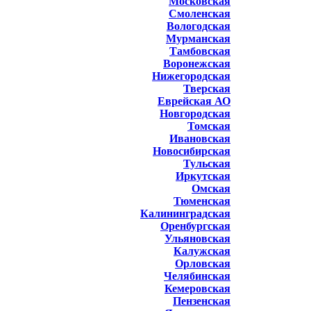
Московская
Смоленская
Вологодская
Мурманская
Тамбовская
Воронежская
Нижегородская
Тверская
Еврейская АО
Новгородская
Томская
Ивановская
Новосибирская
Тульская
Иркутская
Омская
Тюменская
Калининградская
Оренбургская
Ульяновская
Калужская
Орловская
Челябинская
Кемеровская
Пензенская