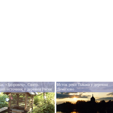
и, «Здоровец», Свято-
Исток реки Тьмака у деревни
ий источник у деревни Рясня
Демихово