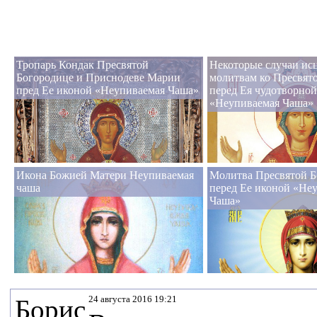
Тропарь Кондак Пресвятой
Некоторые случаи ис
Богородице и Приснодеве Марии
молитвам ко Пресвят
пред Ее иконой «Неупиваемая Чаша»
перед Ея чудотворно
«Неупиваемая Чаша»
Икона Божией Матери Неупиваемая
Молитва Пресвятой Б
чаша
перед Ее иконой «Не
Чаша»
24 августа 2016 19:21
Борис