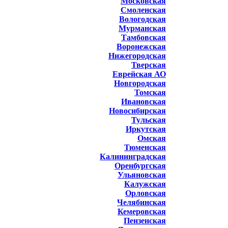
Московская
Смоленская
Вологодская
Мурманская
Тамбовская
Воронежская
Нижегородская
Тверская
Еврейская АО
Новгородская
Томская
Ивановская
Новосибирская
Тульская
Иркутская
Омская
Тюменская
Калининградская
Оренбургская
Ульяновская
Калужская
Орловская
Челябинская
Кемеровская
Пензенская