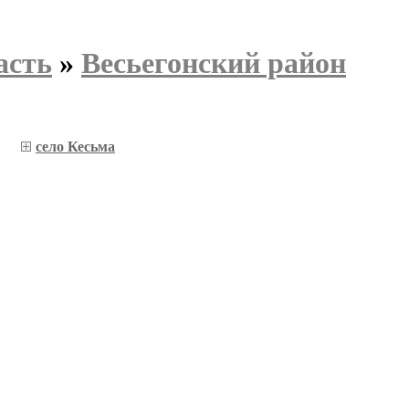
асть
»
Весьегонский район
село Кесьма