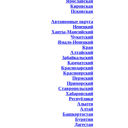
Ярославская
Кировская
Псковская
Автономные округа
Ненецкий
Ханты-Мансийский
Чукотский
Ямало-Ненецкий
Края
Алтайский
Забайкальский
Камчатский
Краснодарский
Красноярский
Пермский
Приморский
Ставропольский
Хабаровский
Республики
Адыгея
Алтай
Башкортостан
Бурятия
Дагестан