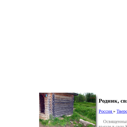
Родник, св
Россия
»
Тверс
Освященный ро
въезде в село