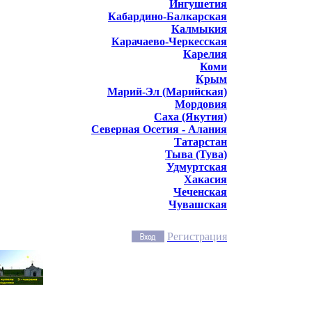
Ингушетия
Кабардино-Балкарская
Калмыкия
Карачаево-Черкесская
Карелия
Коми
Крым
Марий-Эл (Марийская)
Мордовия
Саха (Якутия)
Северная Осетия - Алания
Татарстан
Тыва (Тува)
Удмуртская
Хакасия
Чеченская
Чувашская
Регистрация