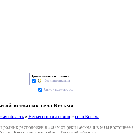
Православные источники
- без куп(ели)альни
Cнять / выделить все
ятой источник село Кесьма
кая область
»
Весьегонский район
»
село Кесьма
дник расположен в 200 м от реки Кесьма и в 90 м восточнее 
 Кесьма Весьегонского района Тверской области.