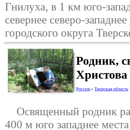
Гнилуха, в 1 км юго-запа
севернее северо-западне
городского округа Тверск
Родник, с
Христова
Россия
»
Тверская область
Освященный родник расп
400 м юго западнее мест