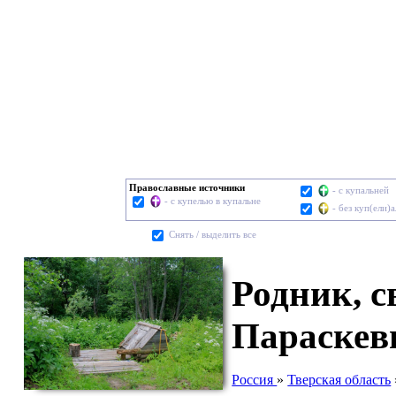
Православные источники
- с купальней
- с купелью в купальне
- без куп(ели)
Cнять / выделить все
Родник, 
Параскев
Россия
»
Тверская область