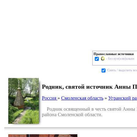
Православные источники
- без куп(ели)альни
Cнять / выделить вс
Родник, святой источник Анны П
Россия
»
Смоленская область
»
Угранский р
Родник освященный в честь святой Анны Пр
района Смоленской области.