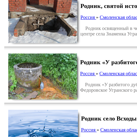
Родник, святой ис
Россия
»
Смоленская обла
Родник освященный в чес
центре села Знаменка Угр
Родник «У разбитог
Россия
»
Смоленская облас
Родник «У разбитого дуба
Федоровское Угранского р
Родник село Всходы
Россия
»
Смоленская обла