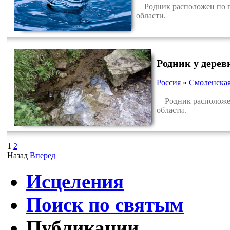
Родник расположен по пра
области.
Родник у дере
Россия
»
Смоленская
Родник расположен 
области.
1
2
Назад
Вперед
Исцеления
Поиск по святым
Публикации