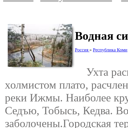
Водная с
Россия
»
Республика Коми
Ухта расп
холмистом плато, расчле
реки Ижмы. Наиболее кр
Седъю, Тобысь, Кедва. В
заболочены.Городская тер