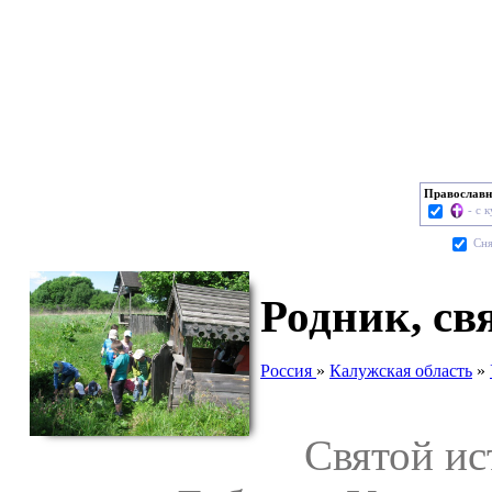
Православн
- с 
Cня
Родник, св
Россия
»
Калужская область
»
Святой ист