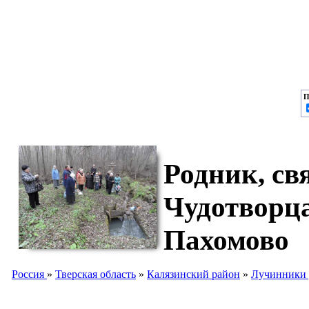
П
Родник, св
Чудотворц
Пахомово
Россия
»
Тверская область
»
Калязинский район
»
Лучинники