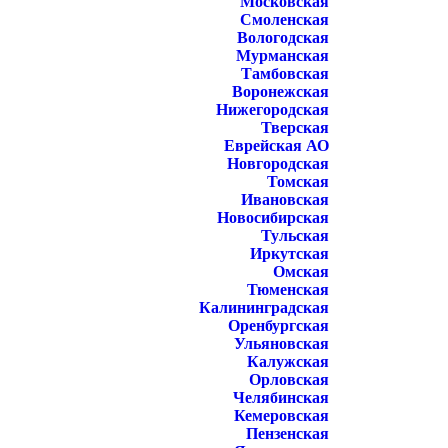
Московская
Смоленская
Вологодская
Мурманская
Тамбовская
Воронежская
Нижегородская
Тверская
Еврейская АО
Новгородская
Томская
Ивановская
Новосибирская
Тульская
Иркутская
Омская
Тюменская
Калининградская
Оренбургская
Ульяновская
Калужская
Орловская
Челябинская
Кемеровская
Пензенская