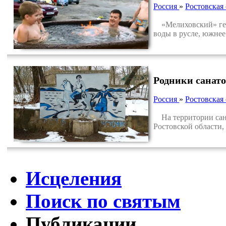
Россия
»
Ростовская 
«Мелиховский» геот
воды в русле, южнее
Родники санат
Россия
»
Ростовская 
На территории сана
Ростовской области,
Исцеления
Поиск по святым
Публикации