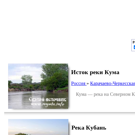
Р
Исток реки Кума
Россия
»
Карачаево-Черкесска
Кума — река на Северном Кавк
Река Кубань