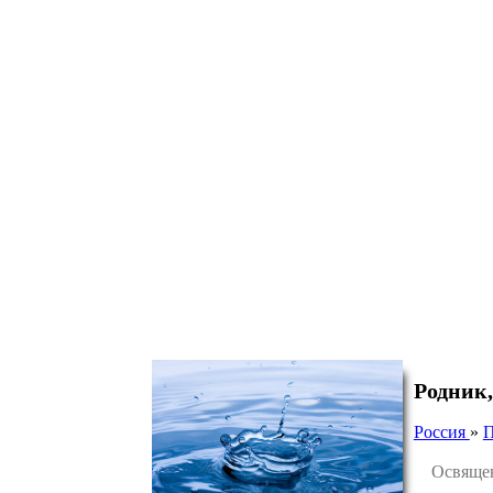
Родник,
Россия
»
П
Освященны