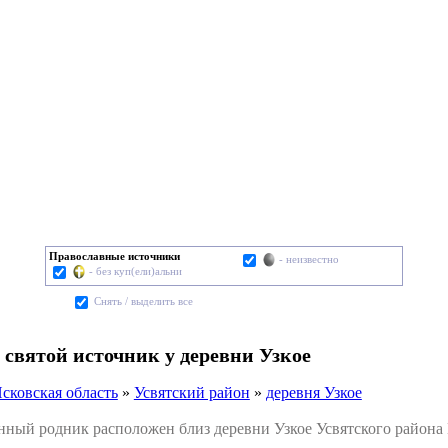
Православные источники
- неизвестно
- без куп(ели)альни
Cнять / выделить все
 святой источник у деревни Узкое
сковская область
»
Усвятский район
»
деревня Узкое
й родник расположен близ деревни Узкое Усвятского района 