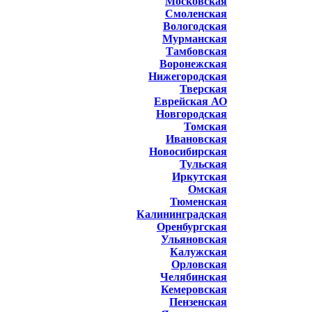
Московская
Смоленская
Вологодская
Мурманская
Тамбовская
Воронежская
Нижегородская
Тверская
Еврейская АО
Новгородская
Томская
Ивановская
Новосибирская
Тульская
Иркутская
Омская
Тюменская
Калининградская
Оренбургская
Ульяновская
Калужская
Орловская
Челябинская
Кемеровская
Пензенская