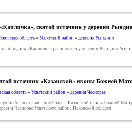
«Капличка», святой источник у деревни Рынди
сковская область
»
Усвятский район
»
деревня Рындино
й родник «Капличка» расположен у деревни Рындино Усвятск
вятой источник «Казанской» иконы Божией Мате
вская область
»
Усвятский район
»
деревня Чеснорье
нный в честь, явленной здесь, Казанской иконы Божией Матер
еревни Чеснорье Усвятского района Псковской области.