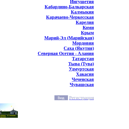
Ингушетия
Кабардино-Балкарская
Калмыкия
Карачаево-Черкесская
Карелия
Коми
Крым
Марий-Эл (Марийская)
Мордовия
Саха (Якутия)
Северная Осетия - Алания
Татарстан
Тыва (Тува)
Удмуртская
Хакасия
Чеченская
Чувашская
Регистрация