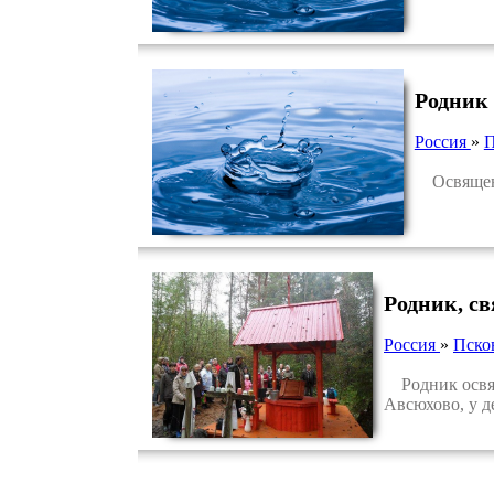
Родник 
Россия
»
П
Освященны
Родник, с
Россия
»
Пско
Родник освяще
Авсюхово, у д