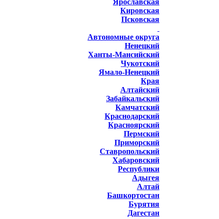
Ярославская
Кировская
Псковская
Автономные округа
Ненецкий
Ханты-Мансийский
Чукотский
Ямало-Ненецкий
Края
Алтайский
Забайкальский
Камчатский
Краснодарский
Красноярский
Пермский
Приморский
Ставропольский
Хабаровский
Республики
Адыгея
Алтай
Башкортостан
Бурятия
Дагестан