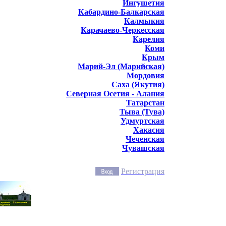
Ингушетия
Кабардино-Балкарская
Калмыкия
Карачаево-Черкесская
Карелия
Коми
Крым
Марий-Эл (Марийская)
Мордовия
Саха (Якутия)
Северная Осетия - Алания
Татарстан
Тыва (Тува)
Удмуртская
Хакасия
Чеченская
Чувашская
Регистрация