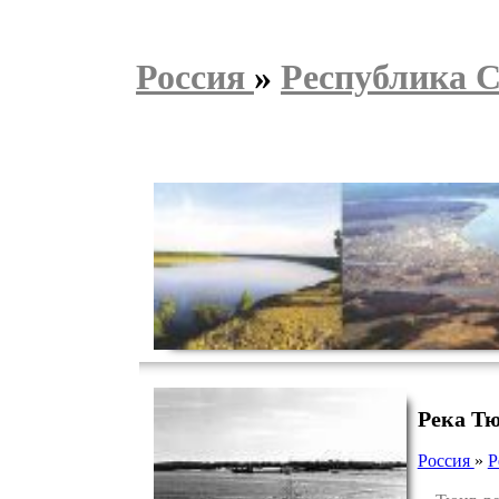
Россия
»
Республика С
Река Т
Россия
»
Р