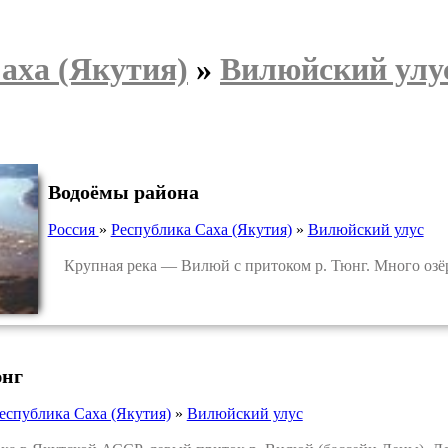
аха (Якутия)
»
Вилюйский улу
Водоёмы района
Россия
»
Республика Саха (Якутия)
»
Вилюйский улус
Крупная река — Вилюй с притоком р. Тюнг. Много озёр
юнг
еспублика Саха (Якутия)
»
Вилюйский улус