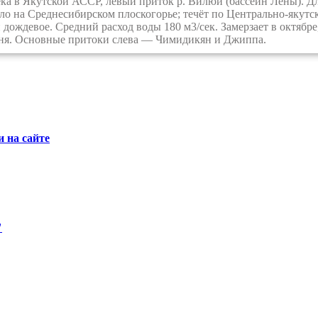
а в Якутской АССР, левый приток р. Вилюй (бассейн Лены). Дли
ало на Среднесибирском плоскогорье; течёт по Центрально-якутс
 дождевое. Средний расход воды 180 м3/сек. Замерзает в октябр
ня. Основные притоки слева — Чимидикян и Джиппа.
 на сайте
"