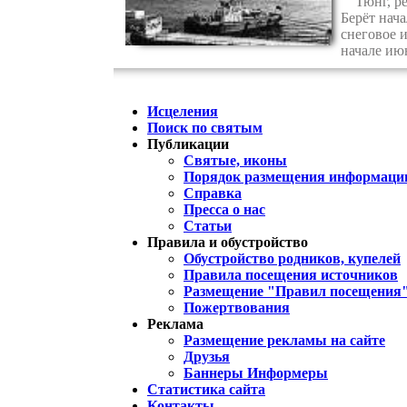
Тюнг, рек
Берёт нач
снеговое и
начале ию
Исцеления
Поиск по святым
Публикации
Святые, иконы
Порядок размещения информации
Справка
Пресса о нас
Статьи
Правила и обустройство
Обустройство родников, купелей
Правила посещения источников
Размещение "Правил посещения
Пожертвования
Реклама
Размещение рекламы на сайте
Друзья
Баннеры Информеры
Статистика сайта
Контакты