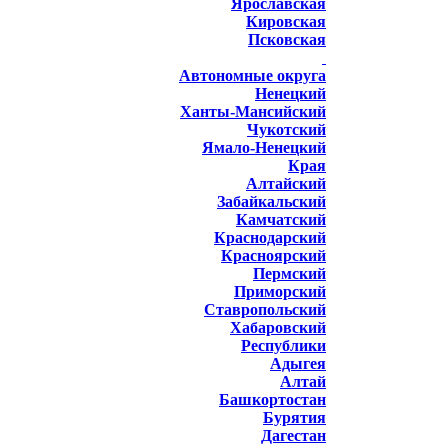
Ярославская
Кировская
Псковская
Автономные округа
Ненецкий
Ханты-Мансийский
Чукотский
Ямало-Ненецкий
Края
Алтайский
Забайкальский
Камчатский
Краснодарский
Красноярский
Пермский
Приморский
Ставропольский
Хабаровский
Республики
Адыгея
Алтай
Башкортостан
Бурятия
Дагестан