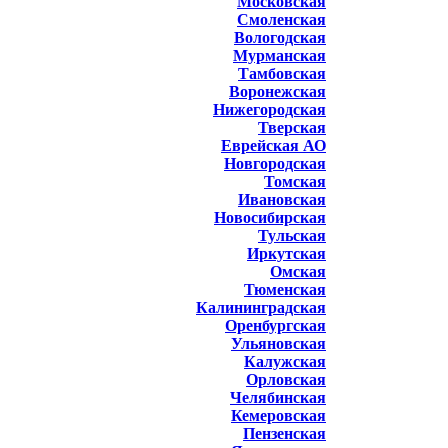
Московская
Смоленская
Вологодская
Мурманская
Тамбовская
Воронежская
Нижегородская
Тверская
Еврейская АО
Новгородская
Томская
Ивановская
Новосибирская
Тульская
Иркутская
Омская
Тюменская
Калининградская
Оренбургская
Ульяновская
Калужская
Орловская
Челябинская
Кемеровская
Пензенская