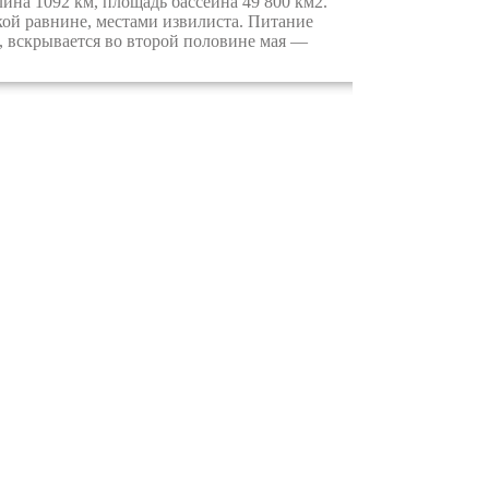
на 1092 км, площадь бассейна 49 800 км2.
кой равнине, местами извилиста. Питание
е, вскрывается во второй половине мая —