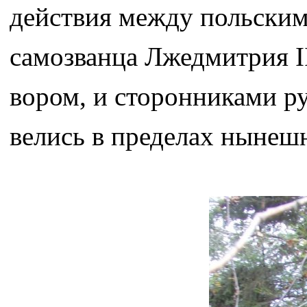
действия между польски
самозванца Лжедмитрия I
вором, и сторонниками р
велись в пределах нынеш