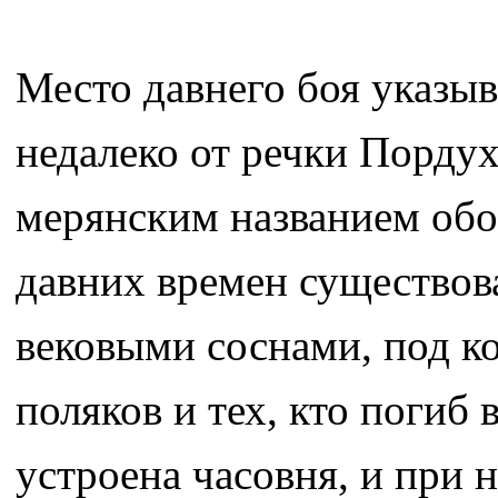
Место давнего боя указы
недалеко от речки Пордух
мерянским названием обо
давних времен существов
вековыми соснами, под к
поляков и тех, кто погиб
устроена часовня, и при 