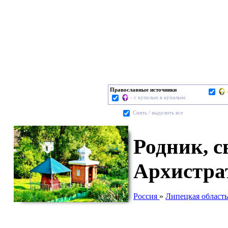
Православные источники
- с купелью в купальне
Cнять / выделить все
Родник, с
Архистра
Россия
»
Липецкая област