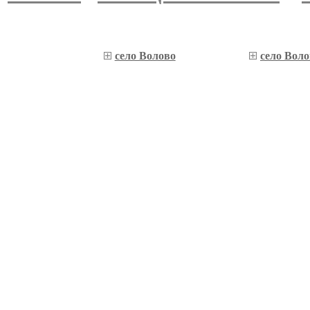
село Волово
село Вол