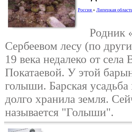
Россия
»
Липецкая област
Родник «Г
Сербеевом лесу (по други
19 века недалеко от села
Покатаевой. У этой барын
голыши. Барская усадьба 
долго хранила земля. Сей
называется "Голыши".