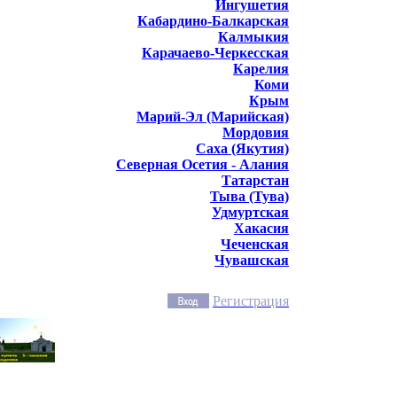
Ингушетия
Кабардино-Балкарская
Калмыкия
Карачаево-Черкесская
Карелия
Коми
Крым
Марий-Эл (Марийская)
Мордовия
Саха (Якутия)
Северная Осетия - Алания
Татарстан
Тыва (Тува)
Удмуртская
Хакасия
Чеченская
Чувашская
Регистрация