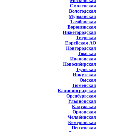
Московская
Смоленская
Вологодская
Мурманская
Тамбовская
Воронежская
Нижегородская
Тверская
Еврейская АО
Новгородская
Томская
Ивановская
Новосибирская
Тульская
Иркутская
Омская
Тюменская
Калининградская
Оренбургская
Ульяновская
Калужская
Орловская
Челябинская
Кемеровская
Пензенская