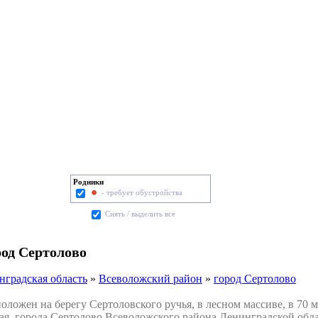
Родники
- требует обустройства
Cнять / выделить все
род Сертолово
нградская область
»
Всеволожский район
»
город Сертолово
ожен на берегу Сертоловского ручья, в лесном массиве, в 70 м
я, города Сертолово Всеволожского района Ленинградской обла