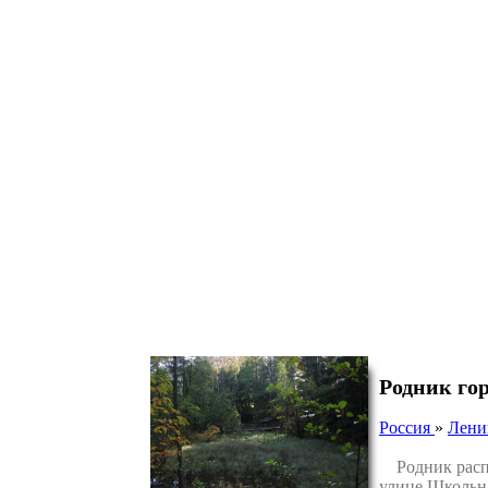
Родник го
Россия
»
Лени
Родник распол
улице Школьна