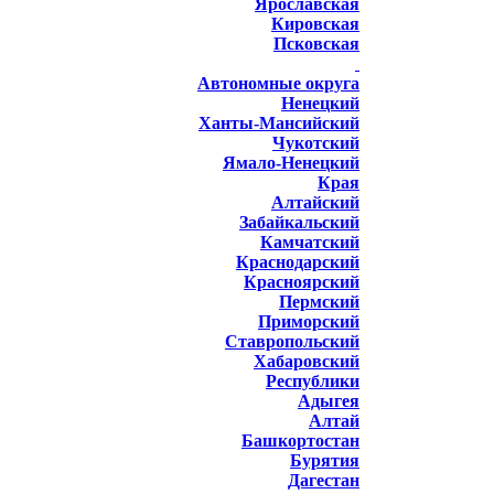
Ярославская
Кировская
Псковская
Автономные округа
Ненецкий
Ханты-Мансийский
Чукотский
Ямало-Ненецкий
Края
Алтайский
Забайкальский
Камчатский
Краснодарский
Красноярский
Пермский
Приморский
Ставропольский
Хабаровский
Республики
Адыгея
Алтай
Башкортостан
Бурятия
Дагестан