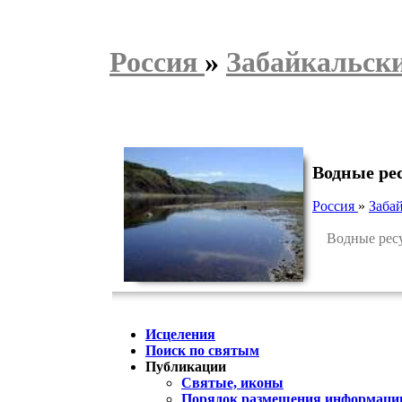
Россия
»
Забайкальск
Водные ре
Россия
»
Заба
Водные ресур
Исцеления
Поиск по святым
Публикации
Святые, иконы
Порядок размещения информации