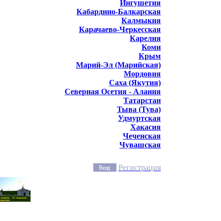
Ингушетия
Кабардино-Балкарская
Калмыкия
Карачаево-Черкесская
Карелия
Коми
Крым
Марий-Эл (Марийская)
Мордовия
Саха (Якутия)
Северная Осетия - Алания
Татарстан
Тыва (Тува)
Удмуртская
Хакасия
Чеченская
Чувашская
Регистрация