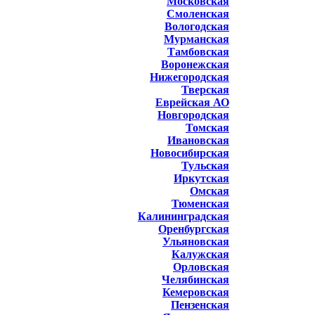
Московская
Смоленская
Вологодская
Мурманская
Тамбовская
Воронежская
Нижегородская
Тверская
Еврейская АО
Новгородская
Томская
Ивановская
Новосибирская
Тульская
Иркутская
Омская
Тюменская
Калининградская
Оренбургская
Ульяновская
Калужская
Орловская
Челябинская
Кемеровская
Пензенская