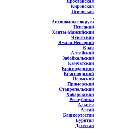
Ярославская
Кировская
Псковская
Автономные округа
Ненецкий
Ханты-Мансийский
Чукотский
Ямало-Ненецкий
Края
Алтайский
Забайкальский
Камчатский
Краснодарский
Красноярский
Пермский
Приморский
Ставропольский
Хабаровский
Республики
Адыгея
Алтай
Башкортостан
Бурятия
Дагестан