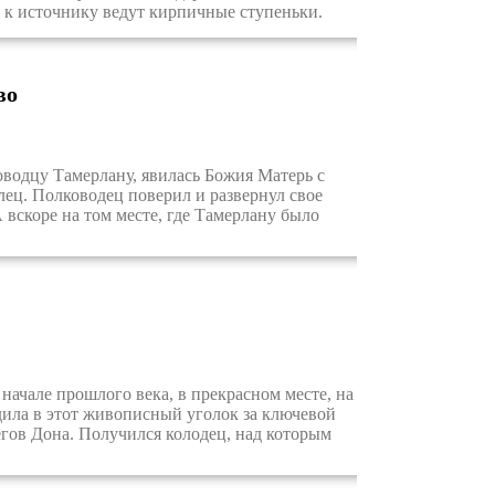
и к источнику ведут кирпичные ступеньки.
во
оводцу Тамерлану, явилась Божия Матерь с
лец. Полководец поверил и развернул свое
 вскоре на том месте, где Тамерлану было
ачале прошлого века, в прекрасном месте, на
дила в этот живописный уголок за ключевой
гов Дона. Получился колодец, над которым