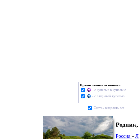
Православные источники
- с купелью в купальне
- с открытой купелью
Cнять / выделить все
Родник,
Россия
»
Л