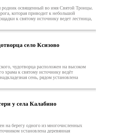
я родник освященный во имя Святой Троицы.
рога, которая приводит к небольшой
ощадки к святому источнику ведет лестница,
отворца село Ксизово
кого, чудотворца расположен на высоком
го храма к святому источнику ведёт
надкладезная сень, рядом установлена
ери у села Калабино
н на берегу одного из многочисленных
сточником установлена деревянная