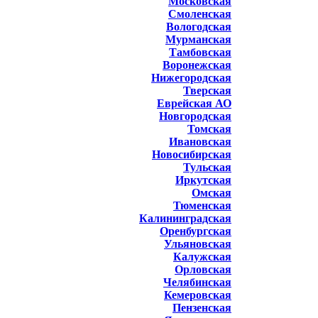
Московская
Смоленская
Вологодская
Мурманская
Тамбовская
Воронежская
Нижегородская
Тверская
Еврейская АО
Новгородская
Томская
Ивановская
Новосибирская
Тульская
Иркутская
Омская
Тюменская
Калининградская
Оренбургская
Ульяновская
Калужская
Орловская
Челябинская
Кемеровская
Пензенская