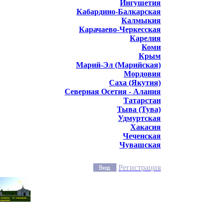
Ингушетия
Кабардино-Балкарская
Калмыкия
Карачаево-Черкесская
Карелия
Коми
Крым
Марий-Эл (Марийская)
Мордовия
Саха (Якутия)
Северная Осетия - Алания
Татарстан
Тыва (Тува)
Удмуртская
Хакасия
Чеченская
Чувашская
Регистрация