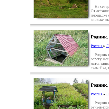
На северо
От асфаль
площадке с
выложенна
Родник,
Россия
»
Л
Родник ос
берегу Дон
натоптанн
скамейка,
Родник,
Россия
»
Л
Родник ос
ручьёв-при