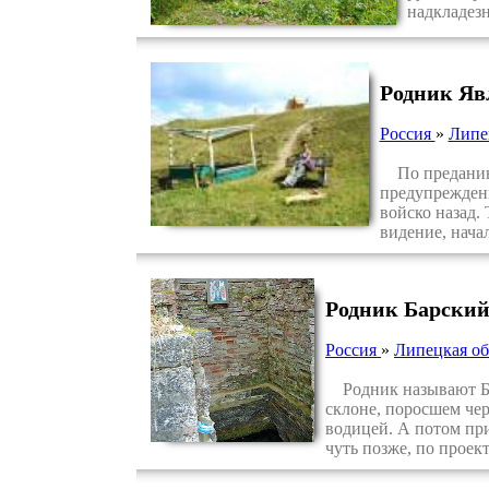
надкладезн
Родник Яв
Россия
»
Липе
По преданию, 
предупреждени
войско назад.
видение, нача
Родник Барский
Россия
»
Липецкая об
Родник называют Бар
склоне, поросшем чер
водицей. А потом пр
чуть позже, по проек