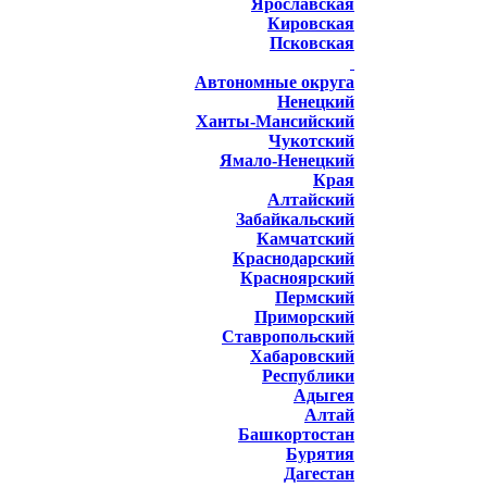
Ярославская
Кировская
Псковская
Автономные округа
Ненецкий
Ханты-Мансийский
Чукотский
Ямало-Ненецкий
Края
Алтайский
Забайкальский
Камчатский
Краснодарский
Красноярский
Пермский
Приморский
Ставропольский
Хабаровский
Республики
Адыгея
Алтай
Башкортостан
Бурятия
Дагестан