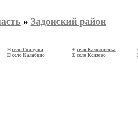
ласть
»
Задонский район
село Гнилуша
село Камышевка
село Калабино
село Ксизово