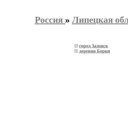
Россия
»
Липецкая об
город Задонск
деревня Борки