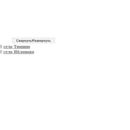
Cвернуть/Развернуть
село Тюнино
село Яблоново