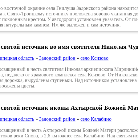
-восточной окраине села Гнилуша Задонского района находитс
та к Свято-Троицкому источнику проложена хорошо укатанная до
 поклонным крестом. У автодороги установлен указатель. От пл
я натуральным камнем. Им же выложен и сам источник.
 святой источник во имя святителя Николая Чуд
ипецкая область
»
Задонский район
»
село Ксизово
вященный в честь святителя Николая архиепископа Мирликийс
а, недалеко от храмового комплекса села Ксизово. От Никольско
ая дорожка, вырублены ступеньки. Над источником установлена 
 посажены цветы.
 святой источник иконы Ахтырской Божией Мат
ипецкая область
»
Задонский район
»
село Калабино
вященный в честь Ахтырской иконы Божией Матери расположе
токов реки Снова, в 2,6 км южнее села Калабино. Над святым и