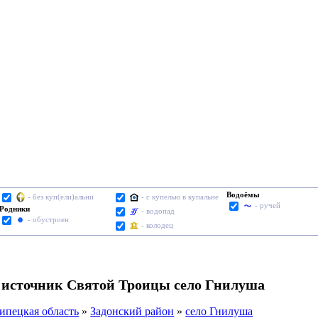
Водоёмы
- без куп(ели)альни
- с купелью в купальне
- ручей
Родники
- водопад
- обустроен
- колодец
 источник Святой Троицы село Гнилуша
ипецкая область
»
Задонский район
»
село Гнилуша