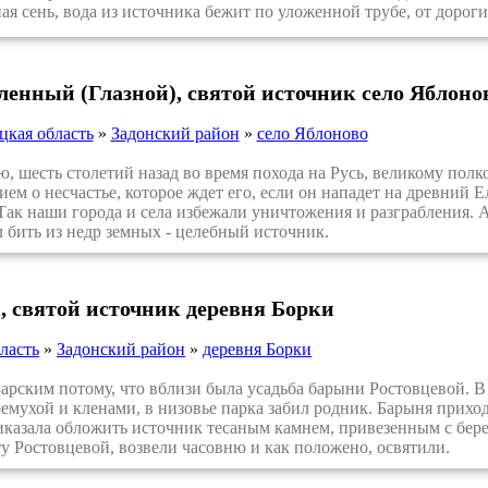
ая сень, вода из источника бежит по уложенной трубе, от дорог
ленный (Глазной), святой источник село Яблоно
цкая область
»
Задонский район
»
село Яблоново
шесть столетий назад во время похода на Русь, великому полк
ем о несчастье, которое ждет его, если он нападет на древний Е
 Так наши города и села избежали уничтожения и разграбления. А
л бить из недр земных - целебный источник.
, святой источник деревня Борки
ласть
»
Задонский район
»
деревня Борки
ским потому, что вблизи была усадьба барыни Ростовцевой. В н
емухой и кленами, в низовье парка забил родник. Барыня прихо
иказала обложить источник тесаным камнем, привезенным с бере
ту Ростовцевой, возвели часовню и как положено, освятили.