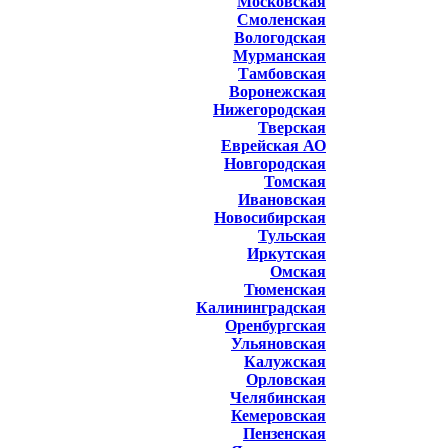
Московская
Смоленская
Вологодская
Мурманская
Тамбовская
Воронежская
Нижегородская
Тверская
Еврейская АО
Новгородская
Томская
Ивановская
Новосибирская
Тульская
Иркутская
Омская
Тюменская
Калининградская
Оренбургская
Ульяновская
Калужская
Орловская
Челябинская
Кемеровская
Пензенская