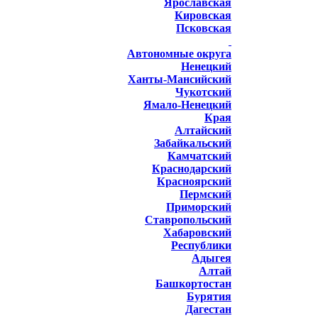
Ярославская
Кировская
Псковская
Автономные округа
Ненецкий
Ханты-Мансийский
Чукотский
Ямало-Ненецкий
Края
Алтайский
Забайкальский
Камчатский
Краснодарский
Красноярский
Пермский
Приморский
Ставропольский
Хабаровский
Республики
Адыгея
Алтай
Башкортостан
Бурятия
Дагестан