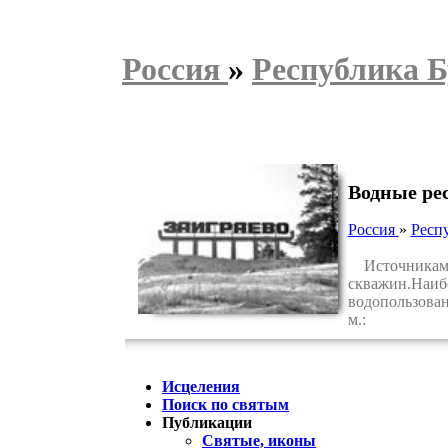
Россия
»
Республика 
Водные ре
Россия
»
Респ
Источниками в
скважин.Наибо
водопользован
м.:
Исцеления
Поиск по святым
Публикации
Святые, иконы