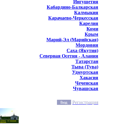
Ингушетия
Кабардино-Балкарская
Калмыкия
Карачаево-Черкесская
Карелия
Коми
Крым
Марий-Эл (Марийская)
Мордовия
Саха (Якутия)
Северная Осетия - Алания
Татарстан
Тыва (Тува)
Удмуртская
Хакасия
Чеченская
Чувашская
Регистрация