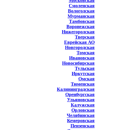
Московская
Смоленская
Вологодская
Мурманская
Тамбовская
Воронежская
Нижегородская
Тверская
Еврейская АО
Новгородская
Томская
Ивановская
Новосибирская
Тульская
Иркутская
Омская
Тюменская
Калининградская
Оренбургская
Ульяновская
Калужская
Орловская
Челябинская
Кемеровская
Пензенская