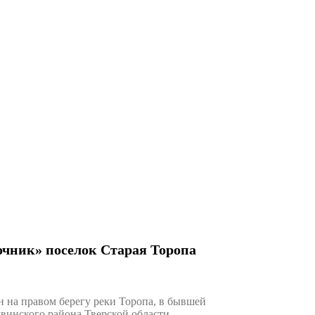
чник» поселок Старая Торопа
а правом берегу реки Торопа, в бывшей
двинского района Тверской области.