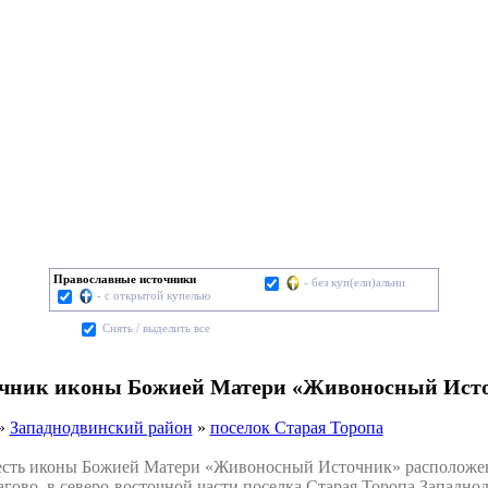
Православные источники
- без куп(ели)альни
- с открытой купелью
Cнять / выделить все
точник иконы Божией Матери «Живоносный Исто
»
Западнодвинский район
»
поселок Старая Торопа
ть иконы Божией Матери «Живоносный Источник» расположен н
агово, в северо-восточной части поселка Старая Торопа Западно