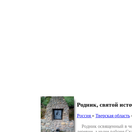
Родник, святой ис
Россия
»
Тверская область
Родник освященный в чес
деревне, а ныне районе Ск