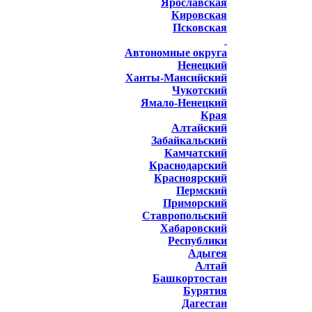
Ярославская
Кировская
Псковская
Автономные округа
Ненецкий
Ханты-Мансийский
Чукотский
Ямало-Ненецкий
Края
Алтайский
Забайкальский
Камчатский
Краснодарский
Красноярский
Пермский
Приморский
Ставропольский
Хабаровский
Республики
Адыгея
Алтай
Башкортостан
Бурятия
Дагестан