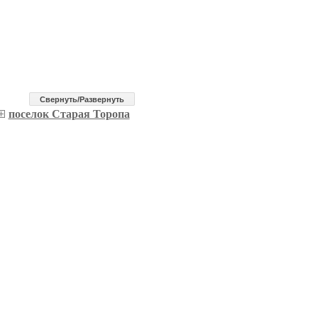
Cвернуть/Развернуть
поселок Старая Торопа