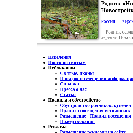
Родник «Но
Новострой
Россия
»
Тверск
Родник освящен
деревни Новост
Исцеления
Поиск по святым
Публикации
Святые, иконы
Порядок размещения информации
Справка
Пресса о нас
Статьи
Правила и обустройство
Обустройство родников, купелей
Правила посещения источников
Размещение "Правил посещения
Пожертвования
Реклама
Размещение рекламы на сайте