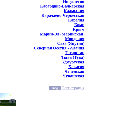
Ингушетия
Кабардино-Балкарская
Калмыкия
Карачаево-Черкесская
Карелия
Коми
Крым
Марий-Эл (Марийская)
Мордовия
Саха (Якутия)
Северная Осетия - Алания
Татарстан
Тыва (Тува)
Удмуртская
Хакасия
Чеченская
Чувашская
Регистрация