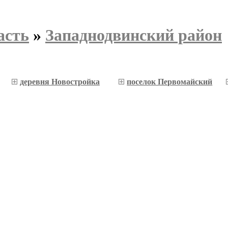
асть
»
Западнодвинский район
деревня Новостройка
поселок Первомайский