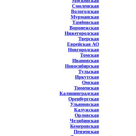
Московская
Смоленская
Вологодская
Мурманская
Тамбовская
Воронежская
Нижегородская
Тверская
Еврейская АО
Новгородская
Томская
Ивановская
Новосибирская
Тульская
Иркутская
Омская
Тюменская
Калининградская
Оренбургская
Ульяновская
Калужская
Орловская
Челябинская
Кемеровская
Пензенская