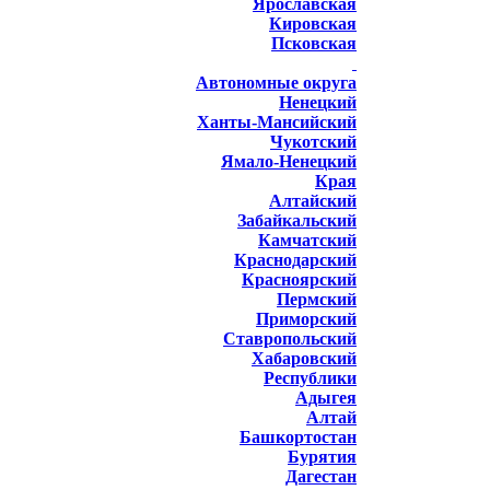
Ярославская
Кировская
Псковская
Автономные округа
Ненецкий
Ханты-Мансийский
Чукотский
Ямало-Ненецкий
Края
Алтайский
Забайкальский
Камчатский
Краснодарский
Красноярский
Пермский
Приморский
Ставропольский
Хабаровский
Республики
Адыгея
Алтай
Башкортостан
Бурятия
Дагестан