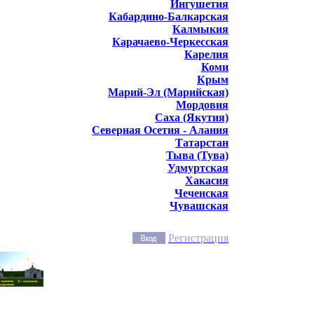
Ингушетия
Кабардино-Балкарская
Калмыкия
Карачаево-Черкесская
Карелия
Коми
Крым
Марий-Эл (Марийская)
Мордовия
Саха (Якутия)
Северная Осетия - Алания
Татарстан
Тыва (Тува)
Удмуртская
Хакасия
Чеченская
Чувашская
Регистрация