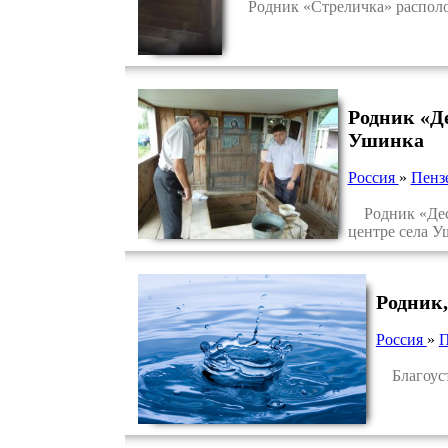
Родник «Стреличка» располож
Родник «Д
Ушинка
Россия
»
Пензе
Родник «Деся
центре села У
Родник,
Россия
»
П
Благоустр