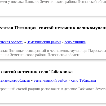
ен у поселка Пашково Земетчинского района Пензенской облас
есятая Пятница», святой источник великомуче
нская область
»
Земетчинский район
»
село Ушинка
тая Пятница» освященный в честь великомученицы Параскевы П
шинка Земетчинского района Пензенской области.
 святой источник село Табаковка
ензенская область
»
Земетчинский район
»
село Табаковка
оенный святой родник расположен в деревне Табаковка Земетч