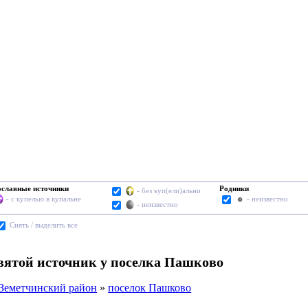
славные источники
Родники
- без куп(ели)альни
- с купелью в купальне
- неизвестно
- неизвестно
Cнять / выделить все
вятой источник у поселка Пашково
Земетчинский район
»
поселок Пашково