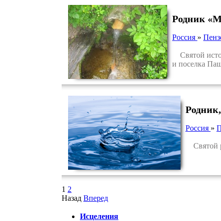
Родник «М
Россия
»
Пенз
Святой источ
и поселка Паш
Родник,
Россия
»
П
Святой ро
1
2
Назад
Вперед
Исцеления