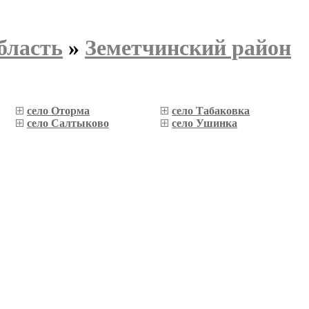
бласть
»
Земетчинский район
село Оторма
село Табаковка
село Салтыково
село Ушинка