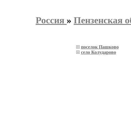
Россия
»
Пензенская о
поселок Пашково
село Колударово