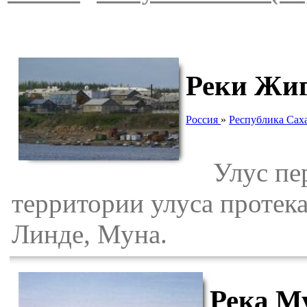
Реки Жиг
Россия
»
Республика Саха
Улус пере
территории улуса протек
Линде, Муна.
Река М