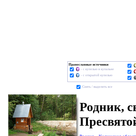
Православные источники
- с купелью в купальне
- с открытой купелью
Cнять / выделить все
Родник, с
Пресвято