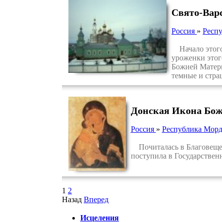
Свято-Вар
Россия
»
Респ
Начало этого 
уроженки этог
Божией Матери
темные и стра
Донская Икона Бо
Россия
»
Республика Мор
Почиталась в Благовещенс
поступила в Государственн
1
2
Назад
Вперед
Исцеления