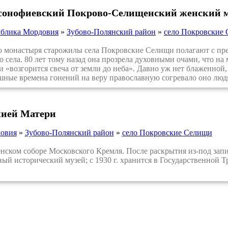
сонофиевский Покрово-Селищенский женский 
ублика Мордовия
»
Зубово-Полянский район
»
село Покровские
монастыря старожилы села Покровские Селищи полагают с пре
о села. 80 лет тому назад она прозрела духовными очами, что на
 «возгорится свеча от земли до неба». Давно уж нет блаженной,
шные времена гонений на веру православную согревало оно люд
жией Матери
довия
»
Зубово-Полянский район
»
село Покровские Селищи
ком соборе Московского Кремля. После раскрытия из-под запис
ый исторический музей; с 1930 г. хранится в Государственной Тр