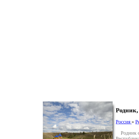
Родник,
Россия
»
Р
Родник ос
Республик