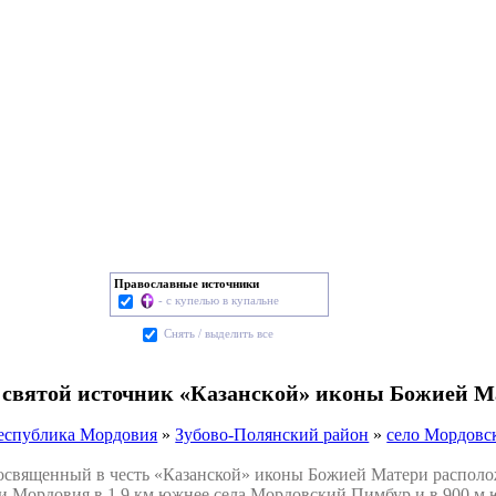
Православные источники
- с купелью в купальне
Cнять / выделить все
 святой источник «Казанской» иконы Божией М
еспублика Мордовия
»
Зубово-Полянский район
»
село Мордовс
вященный в честь «Казанской» иконы Божией Матери располож
и Мордовия в 1,9 км южнее села Мордовский Пимбур и в 900 м 