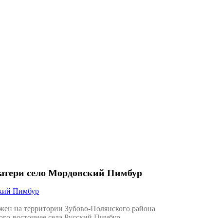
атери село Мордовский Пимбур
кий Пимбур
ен на территории Зубово-Полянского района
юго-восточнее села Русский Пимбур