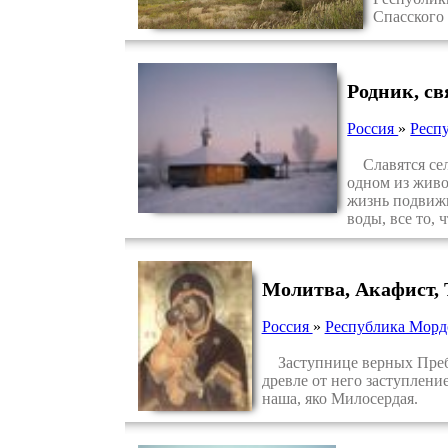
Спасского
Родник, с
Россия
»
Респ
Славятся сели
одном из живо
жизнь подвижн
воды, все то, 
Молитва, Акафист,
Россия
»
Республика Морд
Заступнице верных Пребла
древле от него заступлени
наша, яко Милосердая.