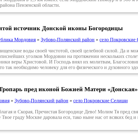
 района Пензенской области.
вятой источник Донской иконы Богородицы
ублика Мордовия
»
Зубово-Полянский район
»
село Покровские
щенские воды своей чистотой, своей целебной силой. Да и може
писнейших уголков Мордовии на протяжении нескольких столет
ики веры Христовой. И Господь внял их молитвам, Благословив
что так необходимо человеку для его физического и духовного здо
 Тропарь пред иконой Божией Матери «Донская»
овия
»
Зубово-Полянский район
»
село Покровские Селищи
гая и Скорая, Пречистая Богородице Дево! Молим Тя пред свя
е Твое граду Москве даровала еси, тако ныне нас от всяких бед 