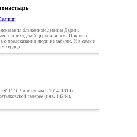
монастырь
 Селищи
дсказания блаженной девицы Дарии,
 месте приходской церкви во имя Покрова
 а о предсказании люди не забыли. И в самые
ям сердца.
ей Г. О. Чириковым в 1914–1919 гг.
етьяковской галерее (инв. 14244).