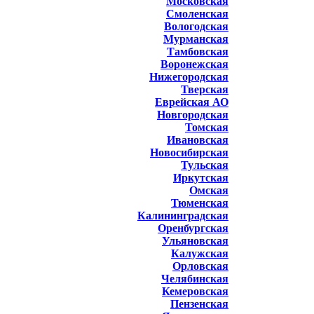
Московская
Смоленская
Вологодская
Мурманская
Тамбовская
Воронежская
Нижегородская
Тверская
Еврейская АО
Новгородская
Томская
Ивановская
Новосибирская
Тульская
Иркутская
Омская
Тюменская
Калининградская
Оренбургская
Ульяновская
Калужская
Орловская
Челябинская
Кемеровская
Пензенская