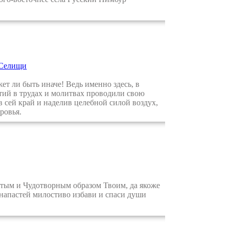
 Селищи
т ли быть иначе! Ведь именно здесь, в
ий в трудах и молитвах проводили свою
 сей край и наделив целебной силой воздух,
ровья.
тым и Чудотворным образом Твоим, да якоже
и напастей милостиво избави и спаси души