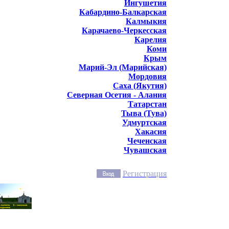
Ингушетия
Кабардино-Балкарская
Калмыкия
Карачаево-Черкесская
Карелия
Коми
Крым
Марий-Эл (Марийская)
Мордовия
Саха (Якутия)
Северная Осетия - Алания
Татарстан
Тыва (Тува)
Удмуртская
Хакасия
Чеченская
Чувашская
Регистрация