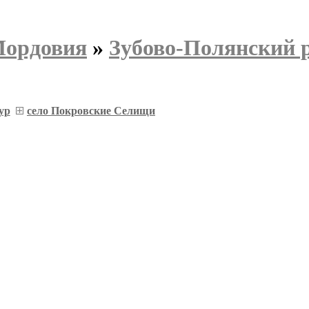
Мордовия
»
Зубово-Полянский 
ур
село Покровские Селищи