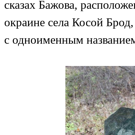
сказах Бажова, расположе
окраине села Косой Брод
с одноименным название