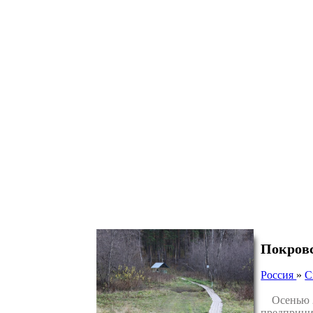
Покровс
Россия
»
С
Осенью 20
предприни