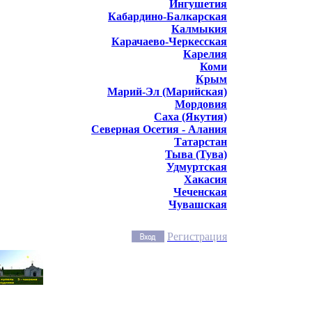
Ингушетия
Кабардино-Балкарская
Калмыкия
Карачаево-Черкесская
Карелия
Коми
Крым
Марий-Эл (Марийская)
Мордовия
Саха (Якутия)
Северная Осетия - Алания
Татарстан
Тыва (Тува)
Удмуртская
Хакасия
Чеченская
Чувашская
Регистрация