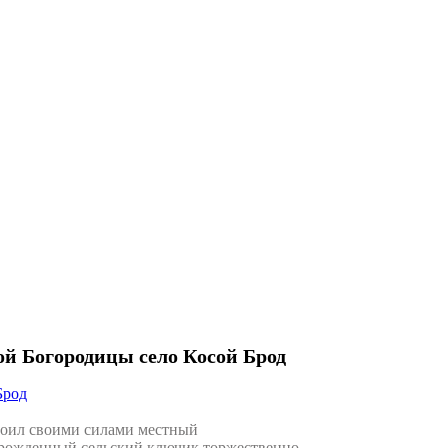
й Богородицы село Косой Брод
Брод
роил своими силами местный
зрожденный сельский ключик торжественно