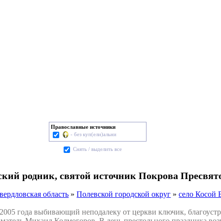
Православные источники
- без куп(ели)альни
Cнять / выделить все
кий родник, святой источник Покрова Пресвято
вердловская область
»
Полевской городской округ
»
село Косой 
05 года выбивающий неподалеку от церкви ключик, благоуст
матель Михаил Колмогоров. В день престольного праздника во