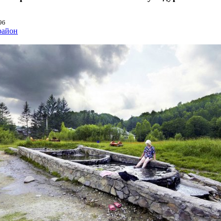
96
район