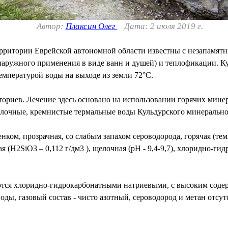
Автор:
Плаксин Олег
Дата: 2 июля 2019 г.
рритории Еврейской автономной области известны с незапамят
 наружного применения в виде ванн и душей) и теплофикации. К
емпературой воды на выходе из земли 72°С.
аториев. Лечение здесь основано на использовании горячих ми
елочные, кремнистые термальные воды Кульдурского минерально
нком, прозрачная, со слабым запахом сероводорода, горячая (темп
я (H2SiO3 – 0,112 г/дм3 ), щелочная (pH - 9,4-9,7), хлоридно-г
ются хлоридно-гидрокарбонатными натриевыми, с высоким соде
оды, газовый состав - чисто азотный, сероводород и метан отсу