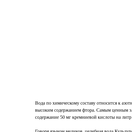
Вода по химическому составу относится к аз
высоким содержанием фтора. Самым ценным эл
содержание 50 мг кремниевой кислоты на литр
Говоря языком медиков, целебная вода Кульду