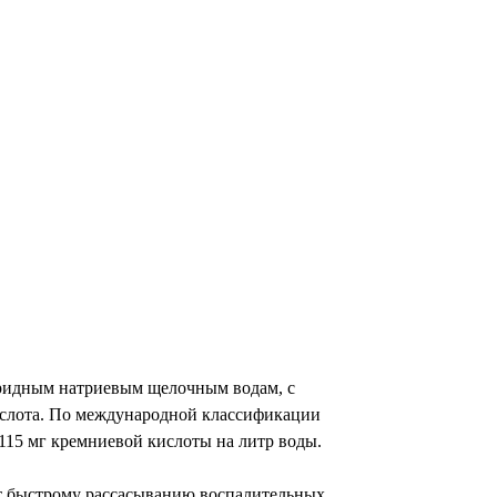
оридным натриевым щелочным водам, с
ислота. По международной классификации
115 мг кремниевой кислоты на литр воды.
ет быстрому рассасыванию воспалительных