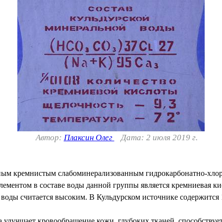
Автор:
Плаксин Олег
Дата: 2 июля 2019 г.
отным кремнистым слабоминерализованным гидрокарбонатно-хл
ементом в составе воды данной группы является кремниевая к
 воды считается высоким. В Кульдурском источнике содержится 
ра улучшает кровообращение кожи, глубоких тканей, способству