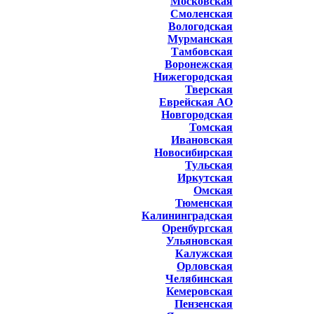
Московская
Смоленская
Вологодская
Мурманская
Тамбовская
Воронежская
Нижегородская
Тверская
Еврейская АО
Новгородская
Томская
Ивановская
Новосибирская
Тульская
Иркутская
Омская
Тюменская
Калининградская
Оренбургская
Ульяновская
Калужская
Орловская
Челябинская
Кемеровская
Пензенская