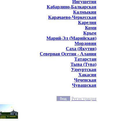
Ингушетия
Кабардино-Балкарская
Калмыкия
Карачаево-Черкесская
Карелия
Коми
Крым
Марий-Эл (Марийская)
Мордовия
Саха (Якутия)
Северная Осетия - Алания
Татарстан
Тыва (Тува)
Удмуртская
Хакасия
Чеченская
Чувашская
Регистрация