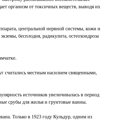
ает организм от токсичных веществ, выводя их
аппарата, центральной нервной системы, кожи и
 экземы, бесплодия, радикулита, остеохондроза
амчатке.
округ считались местным насилием священными,
у­лярность источников увеличивалась в период
нные срубы для жилья и грунтовые ванны.
вана. Только в 1923 году Кульдур, одним из