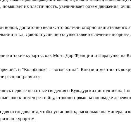
, повышает их эластичность, увеличивает объем движения, очищ
й водой, достаточно велик: это болезни опорно-двигательного 
ваний и т.д. Давно и успешно осуществляется лечение псориаза,
 близки такие курорты, как Монт-Дор Франции и Паратунка на К
"горячий", и "Колоболок" - "возле котла". Ключи и местность в
не распространяться.
ились первые печат­ные сведения о Кульдурских источниках. Поп
ные шли к ним через тайгу, строили прямо на площадке деревя
 для исследования, чтобы установить, насколько она минерализо
ризнан курортом.