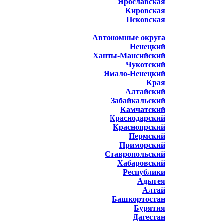
Ярославская
Кировская
Псковская
Автономные округа
Ненецкий
Ханты-Мансийский
Чукотский
Ямало-Ненецкий
Края
Алтайский
Забайкальский
Камчатский
Краснодарский
Красноярский
Пермский
Приморский
Ставропольский
Хабаровский
Республики
Адыгея
Алтай
Башкортостан
Бурятия
Дагестан