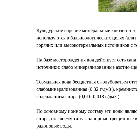
Кульдурские горячие минеральные ключи на те
используются в бальнеологических целях (для
горячих или высокотермальных источников с т
На базе месторождения вод действует сеть сан
источники: слабо минерализованные азотно-щ
Термальная вода бесцветная с голубоватым отте
слабоминерализованная (0,32 г/дм3 ), кремниста
содержанием фтора (0,016-0,018 г/дм3 ).
По основному ионному составу эти воды явля
фтора, по своему типу - напорные трещинные в
радоновые воды.