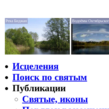
Река Биджан
Водоёмы Октябрьског
Исцеления
Поиск по святым
Публикации
Святые, иконы