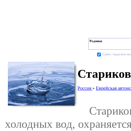
Родники
Cнять / выделить вс
Стариков
Россия
»
Еврейская автон
Стариковс
холодных вод, охраняетс