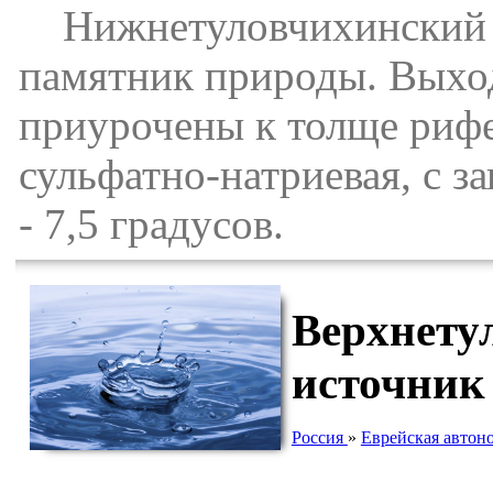
Нижнетуловчихинский м
памятник природы. Выхо
приурочены к толще рифе
сульфатно-натриевая, с з
- 7,5 градусов.
Верхнету
источник
Россия
»
Еврейская автон