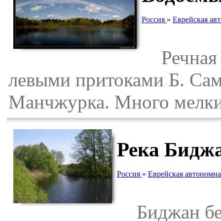
Россия
»
Еврейская авт
Речная с
левыми притоками Б. Сам
Манчжурка. Много мелких
Река Бидж
Россия
»
Еврейская автономна
Биджан берё