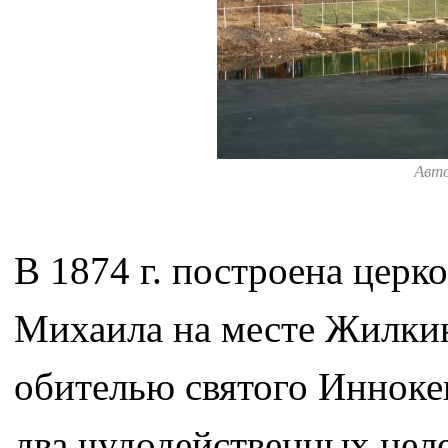
Авт
В 1874 г. построена церк
Михаила на месте Жилкин
обителью святого Инноке
два чудодейственных целе