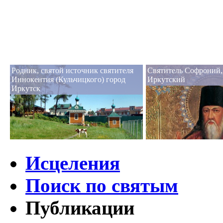
Родник, святой источник святителя
Святитель Софроний,
Иннокентия (Кульчицкого) город
Иркутский
Иркутск
Исцеления
Поиск по святым
Публикации