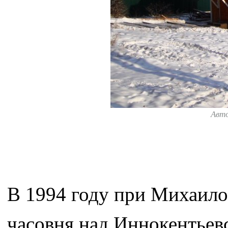
Авт
В 1994 году при Михаило
часовня над Иннокентьев