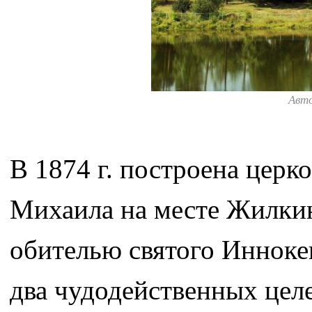
Авт
В 1874 г. построена церк
Михаила на месте Жилкин
обителью святого Инноке
два чудодейственных цел